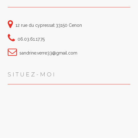
12 rue du cypressat 33150 Cenon
06.03.61.17.75
sandrine.verre33@gmail.com
SITUEZ-MOI