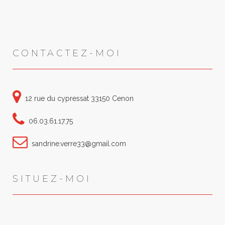
CONTACTEZ-MOI
12 rue du cypressat 33150 Cenon
06.03.61.17.75
sandrine.verre33@gmail.com
SITUEZ-MOI