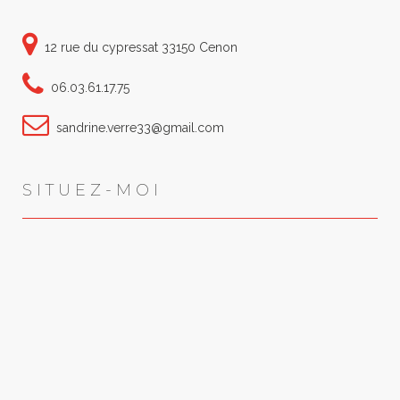
12 rue du cypressat 33150 Cenon
06.03.61.17.75
sandrine.verre33@gmail.com
SITUEZ-MOI